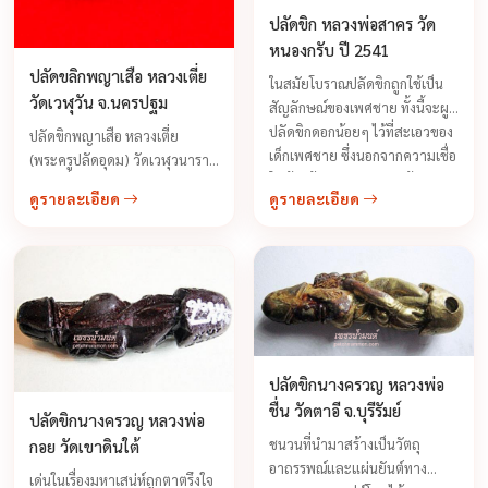
ปลัดขิก หลวงพ่อสาคร วัด
หนองกรับ ปี 2541
ปลัดขลิกพญาเสือ หลวงเตี่ย
ในสมัยโบราณปลัดขิกถูกใช้เป็น
วัดเวฬุวัน จ.นครปฐม
สัญลักษณ์ของเพศชาย ทั้งนี้จะผูก
ปลัดขิกดอกน้อยๆ ไว้ที่สะเอวของ
ปลัดขิกพญาเสือ หลวงเตี่ย
เด็กเพศชาย ซึ่งนอกจากความเชื่อ
(พระครูปลัดอุดม) วัดเวฬุวนาราม
ในด้านป้องกันอันตรายแล้ว ยัง
(วัดไผ่รื่นรมย์) จ.นครปฐม เป็นสุด
ดูรายละเอียด
ดูรายละเอียด
เป็นเครื่องมือที่บ่งชี้ในเรื่องเพศ
ยอดเครื่องรางเมตตามหาอำนาจ
อย่างเด่นชัด ต่อมาเมื่อกิตติศัพท์
ศิษย์สายตรงหลวงพ่อสำเนียง
ทางแคล้วคลาดรอดพ้นจากโรค
ภัยและอันตรายต่างๆ
ปลัดขิกนางครวญ หลวงพ่อ
ชื่น วัดตาอี จ.บุรีรัมย์
ปลัดขิกนางครวญ หลวงพ่อ
ชนวนที่นำมาสร้างเป็นวัตถุ
กอย วัดเขาดินใต้
อาถรรพณ์และแผ่นยันต์ทาง
เด่นในเรื่องมหาเสน่ห์ถูกตาตรึงใจ