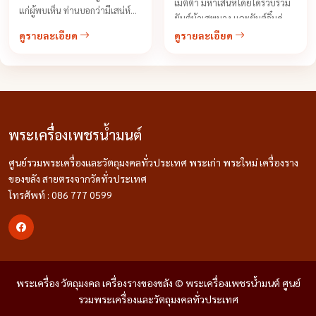
เมตตา มหาเสน่ห์โดยได้รวบรวม
แก่ผู้พบเห็น ท่านบอกว่ามีเสน่ห์
ยันต์ม้าเสพนาง และยันต์อิ๋นคู่
อย่างเดียว แต่ไม่มีเงิน ก็คงไปไม่
จากเกจิอาจารย์ชาวเขมรทั้งหมด
ดูรายละเอียด
ดูรายละเอียด
รอด ก็จึงต้องเสกโภคทรัพย์ในเรื่อง
รวมไปถึงอาจารย์ฆราวาสด้วย
ค้าขายดี มีกำไร เรียกลูกค้าเข้า
เช่นยันต์หัวใจม้าสีหมอก ตะปูตอก
ร้าน ...
ฝาโลง เหล็กเสียบศพสมัยโบราณ
...
พระเครื่องเพชรน้ำมนต์
ศูนย์รวมพระเครื่องและวัตถุมงคลทั่วประเทศ พระเก่า พระใหม่ เครื่องราง
ของขลัง สายตรงจากวัดทั่วประเทศ
โทรศัพท์ : 086 777 0599
พระเครื่อง วัตถุมงคล เครื่องรางของขลัง © พระเครื่องเพชรน้ำมนต์ ศูนย์
รวมพระเครื่องและวัตถุมงคลทั่วประเทศ