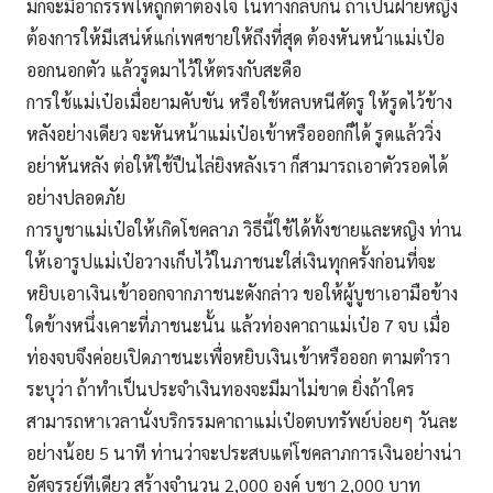
มักจะมีอาถรรพ์ให้ถูกตาต้องใจ ในทางกลับกัน ถ้าเป็นฝ่ายหญิง
ต้องการให้มีเสน่ห์แก่เพศชายให้ถึงที่สุด ต้องหันหน้าแม่เป๋อ
ออกนอกตัว แล้วรูดมาไว้ให้ตรงกับสะดือ
การใช้แม่เป๋อเมื่อยามคับขัน หรือใช้หลบหนีศัตรู ให้รูดไว้ข้าง
หลังอย่างเดียว จะหันหน้าแม่เป๋อเข้าหรือออกก็ได้ รูดแล้ววิ่ง
อย่าหันหลัง ต่อให้ใช้ปืนไล่ยิงหลังเรา ก็สามารถเอาตัวรอดได้
อย่างปลอดภัย
การบูชาแม่เป๋อให้เกิดโชคลาภ วิธีนี้ใช้ได้ทั้งชายและหญิง ท่าน
ให้เอารูปแม่เป๋อวางเก็บไว้ในภาชนะใส่เงินทุกครั้งก่อนที่จะ
หยิบเอาเงินเข้าออกจากภาชนะดังกล่าว ขอให้ผู้บูชาเอามือข้าง
ใดข้างหนึ่งเคาะที่ภาชนะนั้น แล้วท่องคาถาแม่เป๋อ 7 จบ เมื่อ
ท่องจบจึงค่อยเปิดภาชนะเพื่อหยิบเงินเข้าหรือออก ตามตำรา
ระบุว่า ถ้าทำเป็นประจำเงินทองจะมีมาไม่ขาด ยิ่งถ้าใคร
สามารถหาเวลานั่งบริกรรมคาถาแม่เป๋อตบทรัพย์บ่อยๆ วันละ
อย่างน้อย 5 นาที ท่านว่าจะประสบแต่โชคลาภการเงินอย่างน่า
อัศจรรย์ทีเดียว สร้างจำนวน 2,000 องค์ บูชา 2,000 บาท