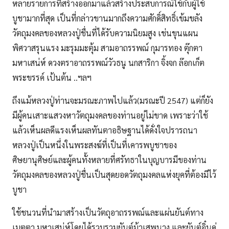
หลายรายการที่สร้างออกมาแล้วสร้างประสบการณ์ใช้กับผู้ใช้
บูชามากที่สุด เป็นที่กล่าวขานมากถึงความศักดิ์สิทธิ์เข้มขลัง
วัตถุมงคลของหลวงปู่ชื่นที่ได้รับความนิยมสูง เช่นขุนแผน
พิศวาสรุนแรง มะรุมมะตุ้ม สามอาถรรพณ์ กุมารทอง ตุ๊กตา
มหาเสน่ห์ ดวงตราอาถรรพณ์วัวธนู นกสาริกา จิ้งจก ล๊อกเก็ต
พระขรรค์ เป้นต้น ..ฯลฯ
ถึงแม้หลวงปู่ท่านจะมรณะภาพไปแล้ว(มรณะปี 2547) แต่ก็ยัง
มีผู้คนเสาะแสวงหาวัตถุมงคลของท่านอยู่ไม่ขาด เพราะว่าใช้
แล้วเห็นผลดีแรงเห็นผลทันตาอธิษฐานได้ดั่งใจปรารถนา
หลวงปู่เป็นหนึ่งในพระสงฆ์ที่เป็นที่เคารพบูชาของ
ศิษยานุศิษย์และผู้คนทั้งหลายที่ศรัทธาในบุญบารมีของท่าน
วัตถุมงคลของหลวงปู่ชื่นเป็นสุดยอดวัตถุมงคลแห่งยุคที่ต้องมีไว้
บูชา
ใช้ชนวนที่นำมาสร้างเป็นวัตถุอาถรรพณ์และแผ่นยันต์ทาง
เมตตา มหาเสน่ห์โดยได้รวบรวมยันต์ม้าเสพนาง และยันต์อิ๋นคู่