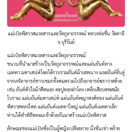
แม่เป๋อพิสวาสมวลสารและวัตถุอาถรรพณ์ หลวงพ่อชื่น วัดตาอี
จ.บุรีรัมย์
แม่เป๋อพิสวาสมวลสารและวัตถุอาถรรพณ์
ชนวนที่นำมาสร้างเป็นวัตถุอาถรรพณ์และแผ่นยันต์ทาง
เมตตา มหาเสน่ห์โดยได้รวบรวมยันต์ม้าเสพนาง และยันต์อิ๋นคู่
จากเกจิอาจารย์ชาวเขมรทั้งหมดรวมไปถึงอาจารย์ฆราวาสด้วย
เช่น ยันต์หัวใจม้าสีหมอก ตะปูตอกฝาโลง เหล็กเสียบศพสมัย
โบราณ แผ่นยันต์มหาเสน่ห์ แผ่นยันต์พญาหงส์ทอง แผ่นยันต์
พิศวาสหลงใหล แผ่นยันต์เมตตาใหญ่ แผ่นยันต์เมตตาเล็ก
ท่านได้ทำพิธีหลอมเข้าด้วยกันมาสร้างแม่เป๋อพิศวาส
ลักษณะของแม่เป๋อซึ่งเป็นผู้หญิงเปลือยกาย นั่งชันเข่า คล้าย