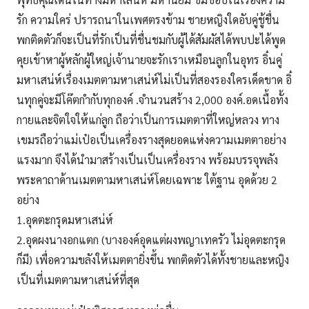
รัก ความใคร่ ปรารถนาในเพศตรงข้าม ชายหญิงใดอับคู่ชู้ชื่น
พกติดตัวก็จะเป็นที่รักเป็นที่ชื่นชมกับผู้ได้สัมผัสได้พบปะได้พูด
คุยเข้าหาผู้หลักผู้ใหญ่เจ้านายจะรักเราเหมือนลูกในอุทร อิ๋นคู่
มหาเสน่ห์เรื่องเมตตามหาเสน่ห์ไม่เป็นที่สองรองใครเด็ดขาด อิ๋
นทุกคู่จะมีโค๊ตกำกับทุกองค์ .จำนวนสร้าง 2,000 องค์.อดเนื้อทั้ง
กายและจิตใจให้แก่ลูก ถือว่าเป็นการเมตตาที่ใหญ่หลวง ทาง
เขมรถือว่าแม่เป๋อเป็นเครื่องรางสุดยอดแห่งความเมตตาอย่าง
แรงมาก จึงได้นำมาสร้างเป็นเป็นเครื่องราง พร้อมบรรจุพลัง
พระคาถาด้านเมตตามหาเสน่ห์โดยเฉพาะ ใต้ฐาน อุดด้วย 2
อย่าง
1.อุดตะกรุดมหาเสน่ห์
2.อุดผงนางอกแตก (บางองค์อุดแต่ผงพญาเทครัว ไม่อุดตะกรุด
ก็มี) เพื่อความขลังให้เมตตายิ่งขึ้น พกติดตัวได้ทั้งชายและหญิง
เป็นที่เมตตามหาเสน่ห์ที่สุด