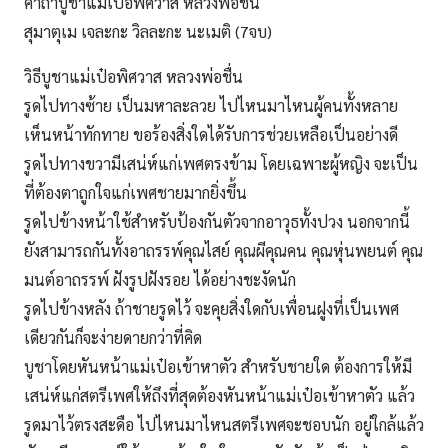
คาถาบูชาแม่เป๋อพิศวาส หลวงพ่อชื่น
สุมาตุเม เจละกะ วิลละกะ นะเมติ (7จบ)
วิธีบูชาแม่เป๋อพิศวาส หลวงพ่อชื่น
รูดไปทางซ้าย เป็นมหาละลวย ไปไหนมาไหนผู้คนทั้งหลาย
เห็นหน้าทักทาย ขอร้องสิ่งใดได้รับการช่วยเหลือเป็นอย่างดี
รูดไปทางขวามีเสน่ห์แก่เพศตรงข้าม โดยเฉพาะผู้หญิง จะเป็น
ที่ต้องตาถูกใจแก่เพศชายมากยิ่งขึ้น
รูดไปข้างหน้าใช้สำหรับป้องกันตัวจากอาวุธทั้งปวง นอกจากนี้
ยังสามารถกันทั้งอาถรรพ์คุณไสย์ คุณผีคุณคน คุณหุ่นพยนต์ คุณ
มนต์อาถรรพ์ ฝังรูปฝังรอย ได้อย่างชะงัดนัก
รูดไปข้างหลัง ถ้าชายรูดไว้ จะคุยสิ่งใดกับเพื่อนฝูงที่เป็นเพศ
เดียวกันก็จะง่ายดายกว่าที่คิด
บูชาโดยหันหน้าแม่เป๋อเข้าหาตัว สำหรับชายใด ต้องการให้มี
เสน่ห์แก่สตรีเพศให้ถึงที่สุดต้องหันหน้าแม่เป๋อเข้าหาตัว แล้ว
รูดมาไว้ตรงสะดือ ไปไหนมาไหนสตรีเพศจะชอบนัก อยู่ใกล้แล้ว