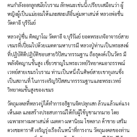
คนกำลังออกลูกสมัยโบราณ ลักษณะเช่นนี้เปรียบเสมือนว่า ผู้
หญิงผู้เป็นแม่ยอมให้และสละเลือิ๋นคู่มหาเสน่ห์ หลวงพ่อชื่น
วัดตาอี บุรีรัมย์
หลวงปู่ชื่น ติคญาโณ วัดตาอี จ.บุรีรัมย์ ยอดพระเกจิอาจารย์สาย
เขมรที่เปี่ยมไปด้วยเมตตามหาบารมี หลวงปู่ท่านเป็นพระสงฆ์
ที่ปฏิบัติดีปฏิบัติชอบสายวิปัสนากรรมฐาน ถือธุดงค์เป็นวัตร มี
พลังจิตญานขั้นสูง เชี่ยวชาญในพระเวทย์วิทยาคมอาถรรพณ์
เวทย์สายเขมรโบราณ ท่านเป็นหนึ่งในศิษย์สายเขากุเลนซึ่ง
เป็นสถานที่ ในการเจริญวิปัสสนากรรรมฐานและพระเวทย์
วิทยาคมขั้นสูงของเขมร
วัตถุมงคลที่หลวงปู่ได้ทำการอธิฐานจิตปลุกเสก ล้วนแล้วแต่แรง
เห็นผล และสร้างประสบการณ์ให้กับผู้ใช้บูชามากมาย โดย
เฉพาะทางมหาเสน่ห์ เมตตา-มหานิยม โชคลาภ ค้าขาย เสริม
ดวงชะตาราศี เจริญรุ่งเรืองในหน้าที่การงาน วัตถุมงคลของท่าน