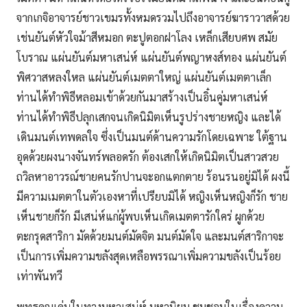
จากเกจิอาจารย์ชาวเขมรทั้งหมดรวมไปถึงอาจารย์ฆาราวาสด้วย
เช่นยันต์หัวใจม้าสีหมอก ตะปูตอกฝาโลง เหล็กเสียบศพ สมัย
โบราณ แผ่นยันต์มหาเสน่ห์ แผ่นยันต์พญาหงส์ทอง แผ่นยันต์
พิศวาสหลงใหล แผ่นยันต์เมตตาใหญ่ แผ่นยันต์เมตตาเล็ก
ท่านได้ทำพิธีหลอมเข้าด้วยกันมาสร้างเป็นอิ๋นคู่มหาเสน่ห์
ท่านได้ทำพิธีปลุกเสกจนเกิดนิมิตเห็นรูปร่างชายหญิง และได้
เดินมนต์เทพดลใจ ซึ่งเป็นมนต์ด้านความรักโดยเฉพาะ ใต้ฐาน
อุดด้วยผงนางจันทร์พลอดรัก ต้องเสกให้เกิดนิมิตเป็นสาวสวย
ถวิลหาอาวรณ์ชายคนรักปานจะอกแตกตาย ร้อนรนอยู่มิได้ ผงนี้
มีความเมตตาในตัวเองหาที่เปรียบมิได้ หญิงเห็นหญิงก็รัก ชาย
เห็นชายก็รัก มีเสน่ห์แก่ผู้พบเห็นเกิดเมตตารักใคร่ ผูกด้วย
ตะกรุดสาริกา มัดด้วยมนต์มัดจิต มนต์มัดใจ และมนต์สาริกาจะ
เป็นการเพิ่มความขลังสุดเหลือพรรณาเพิ่มความขลังเป็นร้อย
เท่าพันทวี
พุทธคุณเด่นในทางมหาเสน่ห์ มหานิยม ชมชอบในเรื่องความ