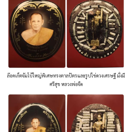
ล๊อคเก็ตจัมโบ้ใหญ่พิเศษทรงตาลปัตรและรูปไข่ดวงเศรษฐี มั่งมี
ศรีสุข หลวงพ่อจืด