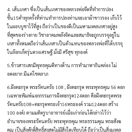
4. เส้นเกศา ซึ่งเป็นเส้นเกศาของหลวงพ่อจืดที่ทำการปลง
ขึ้น15ค่ำทุกครั้งที่ท่านทำการปลงท่านจะเอาผ้าขาวรอง เก็บไว้
ในผอบบูชาไว้ที่สูง ถือว่าเป็นของดีเป็นมหามงคลเกศาอยู่สูง
ที่สุดของร่างกาย วิชาอาคมพลังจิตและสมาธิจะถูกบรรจุอยู่ใน
เกสาทั้งหมดถือว่าเส้นเกสาเป็นตัวแทนของหลวงพ่อที่ได้บรรจุ
ในล๊อกเก็ตรุ่นดวงเศรษฐี มั่งมี ศรีสุข ทุกองค์
5.ข้าวสารเสกมีพุทธคุณดีทางด้าน การทำมาหากินคล่อง ไม่
อดอยาก มีแต่โชคลาภ
6.ฝังตะกรุด พระรัตนตรัย 108 , ฝังตะกรุด พระพุทธคุณ 56 ดอก
(เฉพาะพิมพ์แจกกรรมการฝังตะกรุด124ดอก คือฝังตะกรุดพระ
รัตนตรัย108+ตะกรุดพระเจ้า16พระองค์ รวม124ดอก สร้าง
100 องค์) ตามมติครูบาอาจารย์เมื่อเก่าก่อนได้กล่าวไว้ว่า
อำนาจของพระรัตนตรัย พระพุทธคุณ พระธรรมคุณ พระสังฆ
คุณ เป็นสิ่งศักดิ์สิทธิ์สูงสุดไม่มีสิ่งใดเทียบได้ ถือว่าเป็นสิ่งมงคล