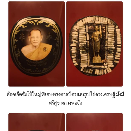
ล๊อคเก็ตจัมโบ้ใหญ่พิเศษทรงตาลปัตรและรูปไข่ดวงเศรษฐี มั่งมี
ศรีสุข หลวงพ่อจืด