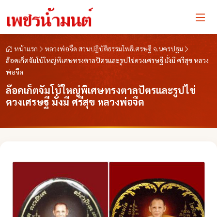
หน้าแรก
หลวงพ่อจืด สวนปฏิบัติธรรมโพธิเศรษฐี จ.นครปฐม
ล๊อคเก็ตจัมโบ้ใหญ่พิเศษทรงตาลปัตรและรูปไข่ดวงเศรษฐี มั่งมี ศรีสุข หลวง
พ่อจืด
ล๊อคเก็ตจัมโบ้ใหญ่พิเศษทรงตาลปัตรและรูปไข่
ดวงเศรษฐี มั่งมี ศรีสุข หลวงพ่อจืด