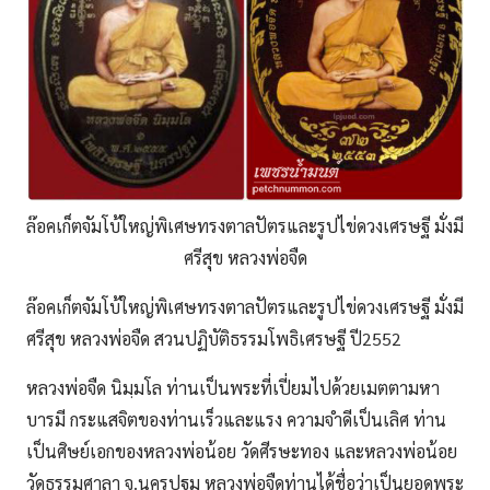
ล๊อคเก็ตจัมโบ้ใหญ่พิเศษทรงตาลปัตรและรูปไข่ดวงเศรษฐี มั่งมี
ศรีสุข หลวงพ่อจืด
ล๊อคเก็ตจัมโบ้ใหญ่พิเศษทรงตาลปัตรและรูปไข่ดวงเศรษฐี มั่งมี
ศรีสุข หลวงพ่อจืด สวนปฏิบัติธรรมโพธิเศรษฐี ปี2552
หลวงพ่อจืด นิมฺมโล ท่านเป็นพระที่เปี่ยมไปด้วยเมตตามหา
บารมี กระแสจิตของท่านเร็วและแรง ความจำดีเป็นเลิศ ท่าน
เป็นศิษย์เอกของหลวงพ่อน้อย วัดศีรษะทอง และหลวงพ่อน้อย
วัดธรรมศาลา จ.นครปฐม หลวงพ่อจืดท่านได้ชื่อว่าเป็นยอดพระ