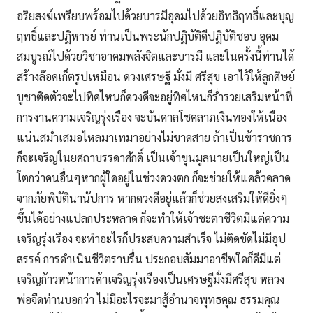
อริยสงฆ์เพรียบพร้อมไปด้วยบารมีอุดมไปด้วยอิทธิฤทธิ์และบุญ
ฤทธิ์และปฏิหารย์ ท่านเป็นพระนักปฏิบัติดีปฏิบัติชอบ อุดม
สมบูรณ์ไปด้วยวิชาอาคมพลังจิตและบารมี และในครั้งนี้ท่านได้
สร้างล๊อคเก็ตรูปเหมือน ดวงเศรษฐี มั่งมี ศรีสุข เอาไว้ให้ลูกศิษย์
บูชาติดตัวจะไปทิศไหนก็ดวงดีจะอยู่ทิศไหนก็ร่ำรวยเสริมหน้าที่
การงานความเจริญรุ่งเรือง จะบันดาลโชคลาภเงินทองให้เนือง
แน่นสม่ำเสมอไหลมาเทมาอย่างไม่ขาดสาย ถ้าเป็นข้าราชการ
ก็จะเจริญในยศถาบรรดาศักดิ์ เป็นเจ้าขุนมูลนายเป็นใหญ่เป็น
โตกว่าคนอื่นๆหากผู้ใดอยู่ในช่วงดวงตก ก็จะช่วยให้แคล้วคลาด
จากภัยพิบัตินานัปการ หากดวงดีอยู่แล้วก็ช่วยสงเสริมให้ดียิ่งๆ
ขึ้นได้อย่างแปลกประหลาด ก็จะทำให้เจ้าชะตาชีวิตมีแต่ความ
เจริญรุ่งเรือง จะทำอะไรก็ประสบความสำเร็จ ไม่ติดขัดไม่มีอุป
สรรค์ การดำเนินชีวิตราบรื่น ประกอบสัมมาอาชีพใดก็ดีมีแต่
เจริญก้าวหน้าการค้าเจริญรุ่งเรืองเป็นเศรษฐีมั่งมีศรีสุข หลวง
พ่อจืดท่านบอกว่า ไม่มีอะไรจะมาสู้อำนาจพุทธคุณ ธรรมคุณ