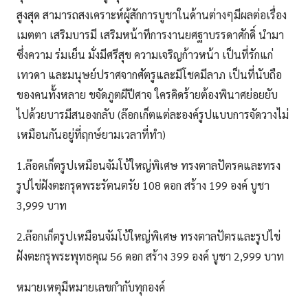
สูงสุด สามารถสงเคราะห์ผู้สักการบูชาในด้านต่างๆมีผลต่อเรื่อง
เมตตา เสริมบารมี เสริมหน้าทีการงานยศฐาบรรดาศักดิ์ นำมา
ซึ่งความ ร่มเย็น มั่งมีศรีสุข ความเจริญก้าวหน้า เป็นที่รักแก่
เทวดา และมนุษย์ปราศจากศัตรูและมีโชคมีลาภ เป็นที่นับถือ
ของคนทั้งหลาย ขจัดภูตผีปีศาจ ใครคิดร้ายต้องพินาศย่อยยับ
ไปด้วยบารมีสนองกลับ (ล๊อกเก็ตแต่ละองค์รูปแบบการจัดวางไม่
เหมือนกันอยู่ที่ฤกษ์ยามเวลาที่ทำ)
1.ล๊อคเก็ตรูปเหมือนจัมโบ้ใหญ่พิเศษ ทรงตาลปัตรคและทรง
รูปไข่ฝังตะกรุดพระรัตนตรัย 108 ดอก สร้าง 199 องค์ บูชา
3,999 บาท
2.ล๊อกเก็ตรูปเหมือนจัมโบ้ใหญ่พิเศษ ทรงตาลปัตรและรูปไข่
ฝังตะกรุพระพุทธคุณ 56 ดอก สร้าง 399 องค์ บูชา 2,999 บาท
หมายเหตุมีหมายเลขกำกับทุกองค์