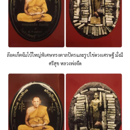
ล๊อคเก็ตจัมโบ้ใหญ่พิเศษทรงตาลปัตรและรูปไข่ดวงเศรษฐี มั่งมี
ศรีสุข หลวงพ่อจืด