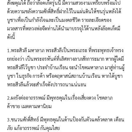
สังฆคุณได้ ถือว่าล๊อคเก็ตรุ่นนี้ มีความสวยงามเพรียบพร้อมไป
ด้วยความขลังความศักดิ์สิทธิ์ฝากไว้ในแผ่นดินให้ชนรุ่นหลังได้
บูชาเพื่อเป็นกำลังใจและเป็นมงคลชีวิต รายละเอียดของ
มวลสารที่หลวงพ่อจืดท่านได้นำมาบรรจุไว้ด้านหลังล๊อคเก็ตมี
ดังนี้
1.พระสิวลี มหาลาภ พระสีวลีเป็นพระเถระ ที่พระพุทธเจ้าทรง
ยกย่องว่า เป็นพระอรหันต์ที่เลิศทางลาภสักการะมาก หากผู้ใดมี
พระสีวลีไว้บูชา ประจำบ้านเรือน จะนำโชคมหาลาภ มาสู่ท่านผู้
บูชา ในธุรกิจ การค้า หรือคฤหาสน์สถานบ้านเรือน หากได้บูชา
พระสีวลีแล้วจะสำเร็จดังปรารถนาแน่นอน
2.ผงรังต่ออาถรรพณ์ มีพุทธคุณในเรื่องเสี่ยงดวง โชคลาภ
ค้าขาย เมตตามหานิยม
3.ชนวนศักดิ์สิทธ์ มีพุทธคุณในด้านป้องกันตัวแคล้วคลาด เตือน
ภัย แก้อาถรรพณ์ กันคุณไสย