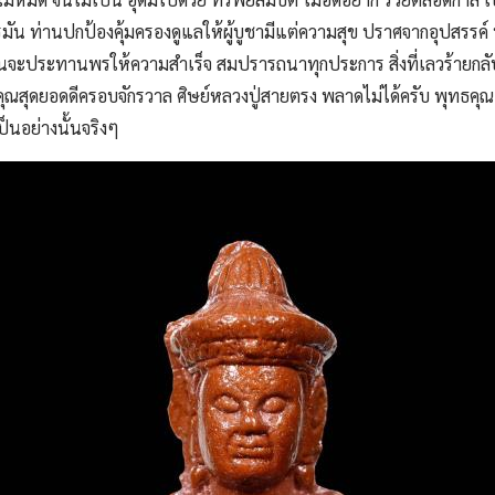
รมัน ท่านปกป้องคุ้มครองดูแลให้ผู้บูชามีแต่ความสุข ปราศจากอุปสรรค์ 
านจะประทานพรให้ความสำเร็จ สมปรารถนาทุกประการ สิ่งที่เลวร้ายกลับ
ธคุณสุดยอดดีครอบจักรวาล ศิษย์หลวงปู่สายตรง พลาดไม่ได้ครับ พุทธคุณ ด
็นอย่างนั้นจริงๆ