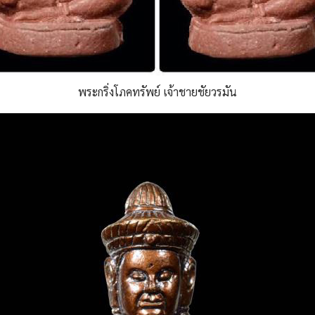
พระกริ่งโภคทรัพย์ เจ้าชายชัยวรมัน