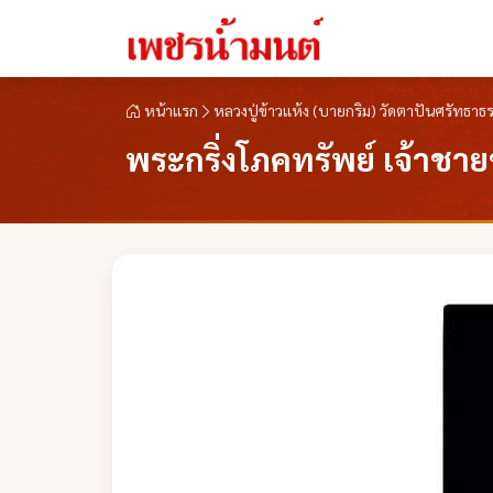
หน้าแรก
หลวงปู่ข้าวแห้ง (บายกริม) วัดตาปันศรัทธาธร
พระกริ่งโภคทรัพย์ เจ้าชาย