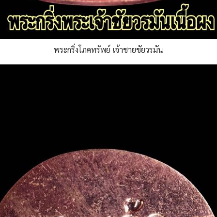
พระกริ่งโภคทรัพย์ เจ้าชายชัยวรมัน