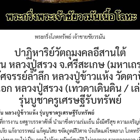
พระกริ่งโภคทรัพย์ เจ้าชายชัยวรมัน
ปาฏิหาริย์วัตถุมงคลอีสานใต้
 หลวงปู่สรวง จ.ศรีสะเกษ (มหาเถร
หัศจรรย์ล้ำลึก หลวงปู่ข้าวแห้ง วัดต
เอก หลวงปู่สรวง (เทวดาเดินดิน / เล
รุ่นบูชาครูเศรษฐีรับทรัพย์
 หลวงปู่ข้าวแห้ง รุ่นบูชาครูเศรษฐีรับทรัพย์
ี่การงาน ยศฐาบรรดาศักดิ์ นำมาซึ่งความร่มเย็น มั่งมีศรีสุข ความเจริญ
ย แก้อาถรรพณ์ แก้คุณไสย ขจัดภูตผีปิศาจ บังเกิดแต่โชคลาภ โภคทรัพย์
ับ กินไม่หมด จนไม่เป็น อุดมไปด้วย ทรัพย์สมบัติ ไม่อดอยาก รวยตลอดกา