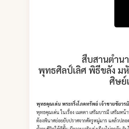
สืบสานตำนาน
พุทธศิลป์เลิศ พิธีขลัง ม
ศิษย์
พุทธคุณเด่น พระกริ่งโภคทรัพย์ เจ้าชายชัยวรมัน
พุทธคุณเด่น ในเรื่อง เมตตา เสริมบารมี เสริมหน้าท
ต้องพินาศย่อยยับปราศจากศัตรูหมู่มาร แคล้วปลอดภั
ค้ำจุนชีวิตให้ดีขึ้น มีความเจริญรุ่งเรืองไม่ตกอ