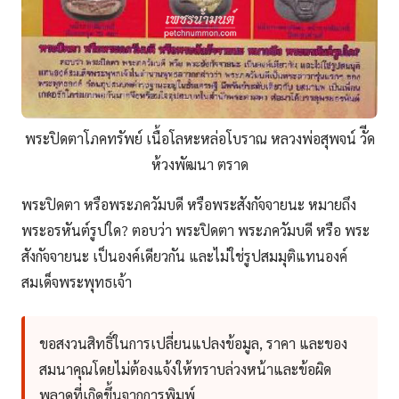
พระปิดตาโภคทรัพย์ เนื้อโลหะหล่อโบราณ หลวงพ่อสุพจน์ วัีด
ห้วงพัฒนา ตราด
พระปิดตา หรือพระภควัมบดี หรือพระสังกัจจายนะ หมายถึง
พระอรหันต์รูปใด? ตอบว่า พระปิดตา พระภควัมบดี หรือ พระ
สังกัจจายนะ เป็นองค์เดียวกัน และไม่ใช่รูปสมมุติแทนองค์
สมเด็จพระพุทธเจ้า
ขอสงวนสิทธิ์ในการเปลี่ยนแปลงข้อมูล, ราคา และของ
สมนาคุณโดยไม่ต้องแจ้งให้ทราบล่วงหน้าและข้อผิด
พลาดที่เกิดขึ้นจากการพิมพ์