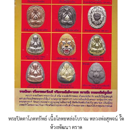
พระปิดตาโภคทรัพย์ เนื้อโลหะหล่อโบราณ หลวงพ่อสุพจน์ วัีด
ห้วงพัฒนา ตราด