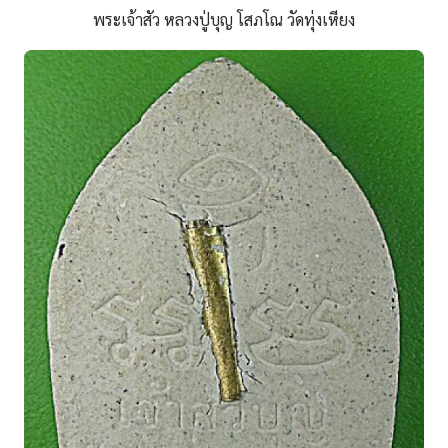
พระเจ้าสัว หลวงปู่บุญ โสภโณ วัดทุ่งเหียง