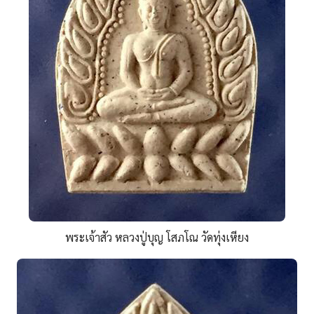
พระเจ้าสัว หลวงปู่บุญ โสภโณ วัดทุ่งเหียง