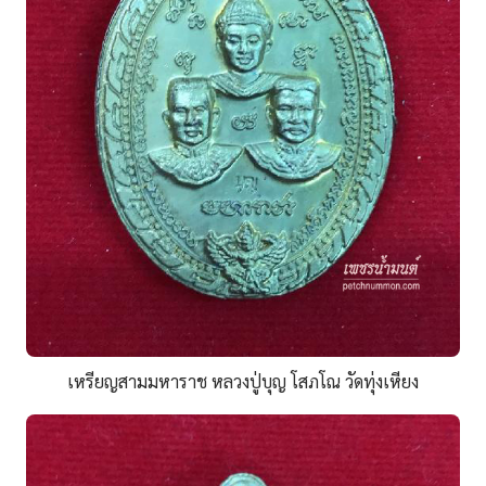
เหรียญสามมหาราช หลวงปู่บุญ โสภโณ วัดทุ่งเหียง