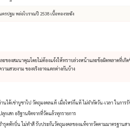
.นครปฐม หล่อโบราณปี 2538 เนื้อทองระฆัง
และของสมนาคุณโดยไม่ต้องแจ้งให้ทราบล่วงหน้าและข้อผิดพลาดที่เกิดข
่อความสวยงาม ของจริงอาจแตกต่างกันบ้าง
ท่านได้เช่าบูชาไป วัตถุมงคลแท้ เมื่อไหร่ก็แท้ ไม่จำกัดวัน-เวลา ในการร
ลุกเสก อธิฐานจิตจากที่วัดแล้วทุกรายการ
่ชำรุดหักบิ่น ไม่ทำสี รับประกันวัตถุมงคลของแท้จากวัดตามมาตรฐานสา