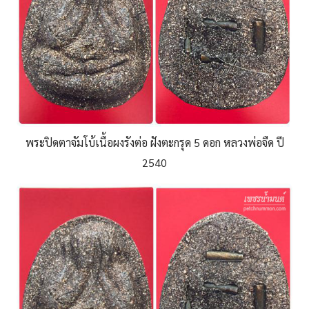
พระปิดตาจัมโบ้เนื้อผงรังต่อ ฝังตะกรุด 5 ดอก หลวงพ่อจืด ปี
2540