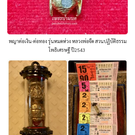
พญาต่อเงิน-ต่อทอง รุ่นหมดห่วง หลวงพ่อจืด สวนปฏิบัติธรรม
โพธิเศรษฐี ปี2543