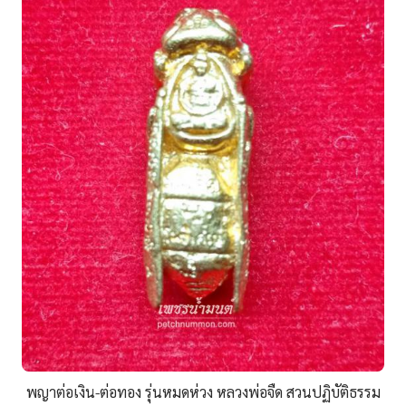
พญาต่อเงิน-ต่อทอง รุ่นหมดห่วง หลวงพ่อจืด สวนปฏิบัติธรรม