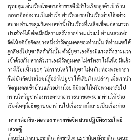
พุทธคุณเด่นเรื่องโชคลาภค้าขายดี มีกำไรเรียกลูกค้าเข้าร้าน
เจรจาติดต่องานเป็นสำเร็จ ทำเรื่องยากเป็นเรื่องง่ายได้อย่าง
สบาย อำนาจคุณวิเศษเหล่านี้เป็นเรื่องที่เหลือเชื่อแต่สามารถ
ประจักษ์ได้ ต่อเมื่อมีความศรัทธาอย่างแน่วแน่ ท่านหลวงพ่อ
จืดให้คติข้อคิดอย่างหนึ่งว่าวัตถุมงคลของท่านนั้น ที่ท่านเสกให้
ลูกศิษย์ไปบูชาติดตัวกันนั้น ตัวผู้บูชาเองต้องมีแรงศรัทธาผนวก
เข้าด้วยกัน หากตัวเราเองมีวัตถุมงคล ไม่ศรัทธา ไม่ใส่ใจ มีแล้ว
วางไว้บนหิ้งเฉยๆ ไม่กราบไหว้ ไม่บูชา ไม่หมั่น ท่องพระคาถา
ก็ไม่บังเกิดประโยชน์สู้อย่าไปบูชา ให้เสียเงินเปล่าๆ เมื่อเรานำ
วัตถุมงคลเข้าบ้านแล้วอย่างน้อย ก็มีดอกไม้หรือพวงมาลัยไป
กราบไหว้บูชาท่องพระคาถาอาราธนาขอพรจากท่านให้ช่วย
เรื่องใดๆก็อธิษฐานบอกท่านไปเรื่องยากก็กลายเป็นเรื่องง่าย
คาถาต่อเงิน-ต่อทอง หลวงพ่อจืด สวนปฏิบัติธรรมโพธิ
เศรษฐี
ตั้งนะโม 3 จบ นะชาลิเต สังชาลิเต นะชาลิเต สังชาลิเต เตนะ