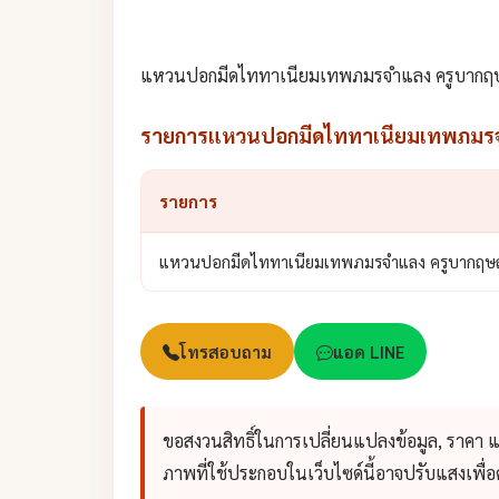
แหวนปอกมีดไททาเนียมเทพภมรจำแลง ครูบากฤษณ
รายการแหวนปอกมีดไททาเนียมเทพภมรจำ
รายการ
แหวนปอกมีดไททาเนียมเทพภมรจำแลง ครูบากฤษณะ
โทรสอบถาม
แอด LINE
ขอสงวนสิทธิ์ในการเปลี่ยนแปลงข้อมูล, ราคา 
ภาพที่ใช้ประกอบในเว็บไซด์นี้อาจปรับแสงเพื