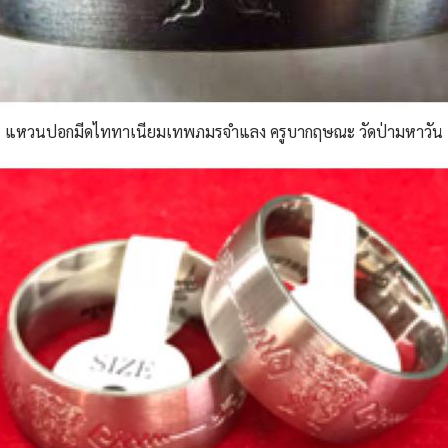
แหวนปอกมีดไททาเนียมเทพภมรจำแลง ครูบากฤษณะ วัดป่ามหาวัน