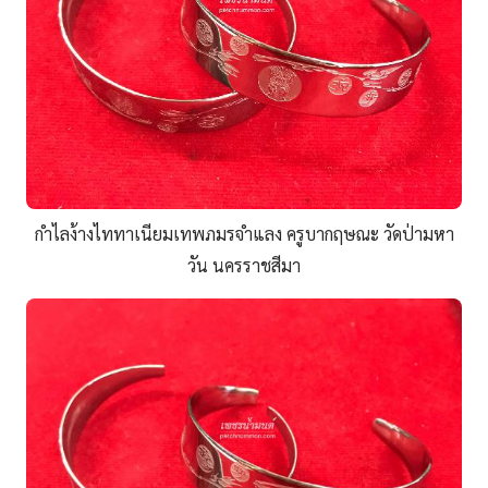
กำไลง้างไททาเนียมเทพภมรจำแลง ครูบากฤษณะ วัดป่ามหา
วัน นครราชสีมา