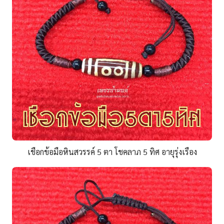
เชือกข้อมือหินสวรรค์ 5 ตา โชคลาภ 5 ทิศ อายุรุ่งเรือง