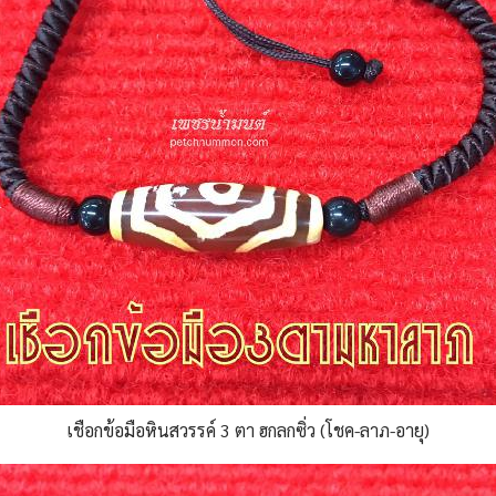
เชือกข้อมือหินสวรรค์ 3 ตา ฮกลกซิ่ว (โชค-ลาภ-อายุ)