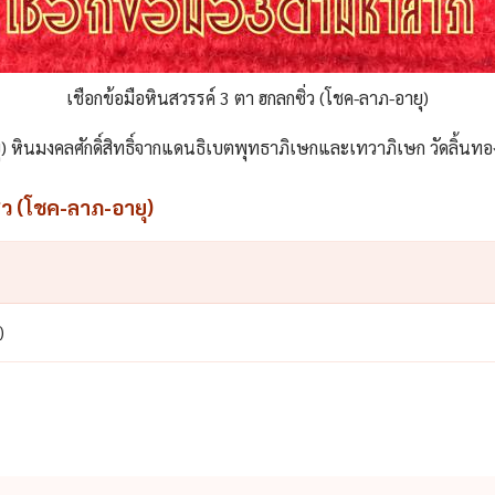
เชือกข้อมือหินสวรรค์ 3 ตา ฮกลกซิ่ว (โชค-ลาภ-อายุ)
ุ) หินมงคลศักดิ์สิทธิ์จากแดนธิเบตพุทธาภิเษกและเทวาภิเษก วัดลิ้นทอ
่ว (โชค-ลาภ-อายุ)
)