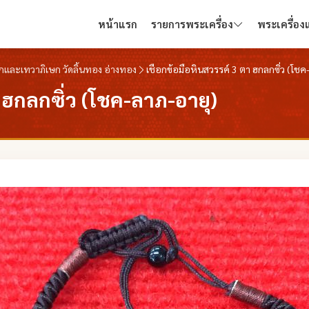
หน้าแรก
รายการพระเครื่อง
พระเครื่อ
ษกและเทวาภิเษก วัดลิ้นทอง อ่างทอง
เชือกข้อมือหินสวรรค์ 3 ตา ฮกลกซิ่ว (โชค
 ฮกลกซิ่ว (โชค-ลาภ-อายุ)