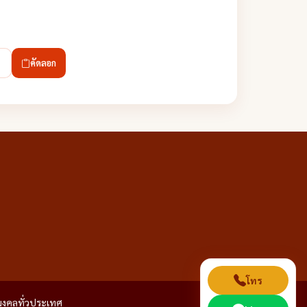
คัดลอก
โทร
ุมงคลทั่วประเทศ