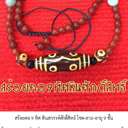
สร้อยคอ 9 ทิศ หินสวรรค์ศักดิ์สิทธ์ โชค-ลาภ-อายุ 9 ชั้น