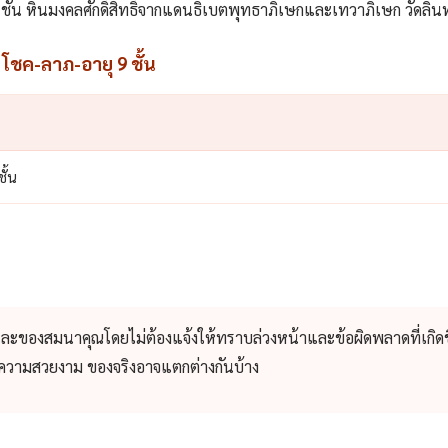
9 ชั้น หินมงคลศักดิ์สิทธิ์จากแดนธิเบตพุทธาภิเษกและเทวาภิเษก วัดลิ้
 โชค-ลาภ-อายุ 9 ชั้น
ั้น
และของสมนาคุณโดยไม่ต้องแจ้งให้ทราบล่วงหน้าและข้อผิดพลาดที่เกิดข
่อความสวยงาม ของจริงอาจแตกต่างกันบ้าง