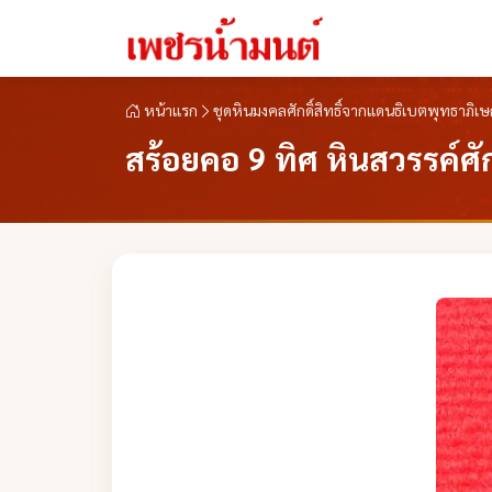
หน้าแรก
ชุดหินมงคลศักดิ์สิทธิ์จากแดนธิเบตพุทธาภิเ
สร้อยคอ 9 ทิศ หินสวรรค์ศัก