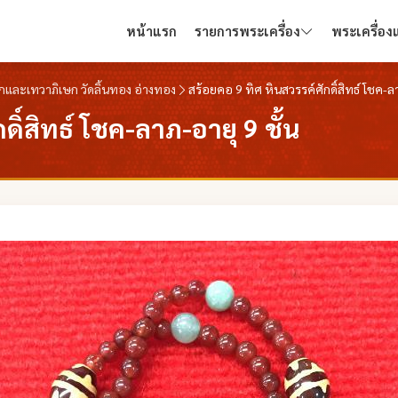
หน้าแรก
รายการพระเครื่อง
พระเครื่อ
ษกและเทวาภิเษก วัดลิ้นทอง อ่างทอง
สร้อยคอ 9 ทิศ หินสวรรค์ศักดิ์สิทธ์ โชค-ลา
ดิ์สิทธ์ โชค-ลาภ-อายุ 9 ชั้น