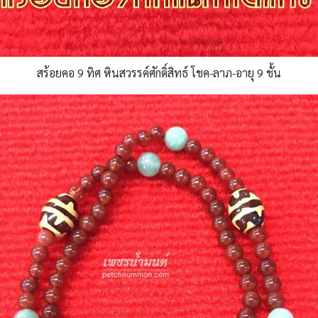
สร้อยคอ 9 ทิศ หินสวรรค์ศักดิ์สิทธ์ โชค-ลาภ-อายุ 9 ชั้น