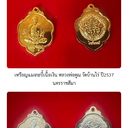
เหรียญแมงกะบี้เนื้อเงิน หลวงพ่อคูณ วัดบ้านไร่ ปี2537
นครราชสีมา