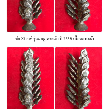
ช่อ 23 องค์ รุ่นมงกุฏพระเจ้า ปี 2538 เนื้อทองระฆัง