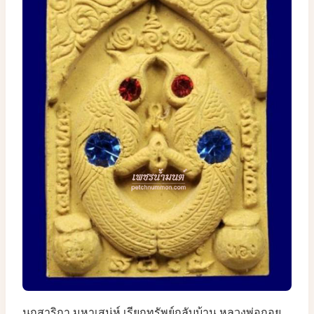
นกสาริกา มหาเสน่ห์ เรียกทรัพย์กลับบ้าน หลวงพ่อกอย