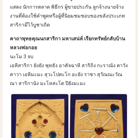
แสดง นักการตลาด พิธีกร ผู้ขายประกัน ลูกจ้างนายจ้าง
งานที่ต้องใช้คำพูดหรือผู้ที่นิยมชมชอบของขลังประเภท
สาริกามีไว้บูชาเถิด
คาถาพุทธคุณนกสาริกา มหาเสน่ห์ เรียกทรัพย์กลับบ้าน
หลวงพ่อกอย
นะโม 3 จบ
เอหิสาริกา ยังยัง พุทธัง อาคัจฉาหิ สาริถิง กะราณัง ตาวัง
คาวา เอหิมะมะ สุวะโปตะโก อะยัง ราชา สุวัณณะวัณ
ณา สาริกานัง มะโหสะโต ปิยังมะมะ