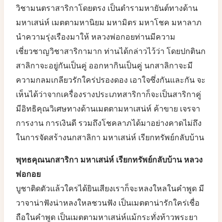
วิชามนตราสาริกาโดยตรง เป็นตำรามหายันต์ทางด้าน
มหาเสน่ห์ เมตตามหานิยม มหามิตร มหาโชค มหาลาภ
นำความรุ่งเรืองมาให้ หลวงพ่อกอยท่านมีความ
เชี่ยวชาญวิชาสาริกามาก ท่านได้กล่าวไว้ว่า โดยปกตินก
สาลิกาจะอยู่กันเป็นคู่ ออกหากินเป็นคู่ นกสาลิกาจะมี
ความกลมเกลียวรักใคร่ปรองดอง เอาใจซึ่งกันและกัน จะ
เห็นได้ว่าจากเครื่องรางประเภทสาริกาก็จะเป็นสาริกาคู่
มีอิทธิคุณวิเศษทางด้านเมตตามหาเสน่ห์ ค้าขาย เจรจา
การงาน การเงินดี รวมถึงโชคลาภได้มาอย่างคาดไม่ถึง
ในการจัดสร้างนกสาลิกา มหาเสน่ห์ เรียกทรัพย์กลับบ้าน
พุทธคุณนกสาริกา มหาเสน่ห์ เรียกทรัพย์กลับบ้าน หลวง
พ่อกอย
บูชาติดตัวแล้วใครได้ยินเสียงเราก็จะหลงใหลในคำพูด มี
วาจาน่าฟังน่าหลงใหลชวนฟัง เป็นเมตตาน่ารักใคร่เชื่อ
ถือในคำพูด เป็นเมตตามหาเสน่ห์แม้กระทั่งท้าวพระยา