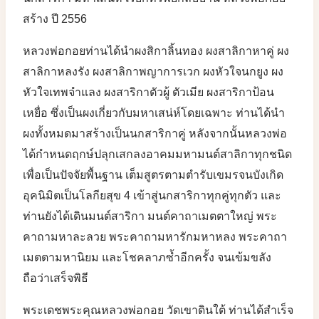
สร้าง ปี 2556
หลวงพ่อกอยท่านได้นำผงสิกาลิ้นทอง ผงสาลิกาหาคู่ ผง
สาลิกาหลงรัง ผงสาลิกาพญาการเวก ผงหัวใจนกยูง ผง
หัวใจเทพจำแลง ผงสาริกาตัวผู้ ตัวเมีย ผงสาริกาป้อน
เหยื่อ ซึ่งเป็นผงเกี่ยวกับมหาเสน่ห์โดยเฉพาะ ท่านได้นำ
ผงทั้งหมดมาสร้างเป็นนกสาริกาคู่ หลังจากนั้นหลวงพ่อ
ได้กำหนดฤกษ์ปลุกเสกลงอาคมมหามนต์สาลิกาทุกชนิด
เพื่อเป็นปัจจัยพื้นฐาน เต็มสูตรตามตำรับเขมรจนบังเกิด
อุคนิมิตเป็นโลกียสุข 4 เข้าสู่นกสาริกาทุกคู่ทุกตัว และ
ท่านยังได้เดินมนต์สาริกา มนต์คาถาเมตตาใหญ่ พระ
คาถามหาละลวย พระคาถามหารักมหาหลง พระคาถา
เมตตามหานิยม และโชคลาภซ้ำอีกครั้ง จนเข้มขลัง
ถือว่าเสร็จพิธี
พระเดชพระคุณหลวงพ่อกอย วัดเขาดินใต้ ท่านได้สำเร็จ