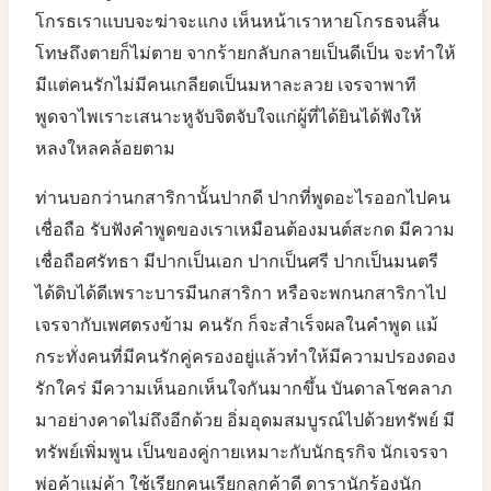
โกรธเราแบบจะฆ่าจะแกง เห็นหน้าเราหายโกรธจนสิ้น
โทษถึงตายก็ไม่ตาย จากร้ายกลับกลายเป็นดีเป็น จะทำให้
มีแต่คนรักไม่มีคนเกลียดเป็นมหาละลวย เจรจาพาที
พูดจาไพเราะเสนาะหูจับจิตจับใจแก่ผู้ที่ได้ยินได้ฟังให้
หลงใหลคล้อยตาม
ท่านบอกว่านกสาริกานั้นปากดี ปากที่พูดอะไรออกไปคน
เชื่อถือ รับฟังคำพูดของเราเหมือนต้องมนต์สะกด มีความ
เชื่อถือศรัทธา มีปากเป็นเอก ปากเป็นศรี ปากเป็นมนตรี
ได้ดิบได้ดีเพราะบารมีนกสาริกา หรือจะพกนกสาริกาไป
เจรจากับเพศตรงข้าม คนรัก ก็จะสำเร็จผลในคำพูด แม้
กระทั่งคนที่มีคนรักคู่ครองอยู่แล้วทำให้มีความปรองดอง
รักใคร่ มีความเห็นอกเห็นใจกันมากขึ้น บันดาลโชคลาภ
มาอย่างคาดไม่ถึงอีกด้วย อิ่มอุดมสมบูรณ์ไปด้วยทรัพย์ มี
ทรัพย์เพิ่มพูน เป็นของคู่กายเหมาะกับนักธุรกิจ นักเจรจา
พ่อค้าแม่ค้า ใช้เรียกคนเรียกลูกค้าดี ดารานักร้องนัก