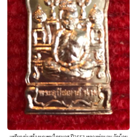
เหรียญรุ่นสร้างมณฑปไตรมาส ปี2553 หลวงพ่อนาม วัดน้อย