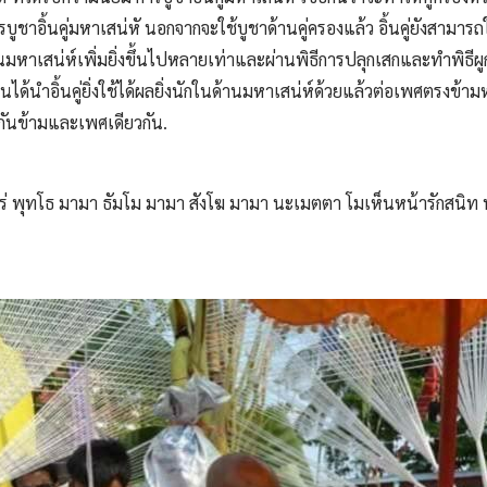
การบูชาอิ้นคู่มหาเสน่หั นอกจากจะใช้บูชาด้านคู่ครองแล้ว อิ้นคู่ยังสา
นมหาเสน่ห์เพิ่มยิ่งขึ้นไปหลายเท่าและผ่านพิธีการปลุกเสกและทำพิธ
นำอิ้นคู่ยิ่งใช้ได้ผลยิ่งนักในด้านมหาเสน่ห์ด้วยแล้วต่อเพศตรงข้าม
งกันข้ามและเพศเดียวกัน.
กใคร่ พุทโธ มามา ธัมโม มามา สังโฆ มามา นะเมตตา โมเห็นหน้ารักสนิท พุ