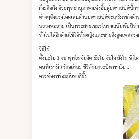
ก็จะคิดถึง ด้วยพุทธานุภาพแห่งอิ้นคู่มหาเสน่ห์นี้
ต่างๆจึงแรงโดดเด่นด้านมหาเสน่ห์จะเสริมพลังด้า
หลวงพ่อสาย เป็นพระสายเขมรโบราณนับพันปีท่านได้
ทั่วไปได้อีกด้วยใช้ได้ทั้งหญิงและชายดึงดูดเพศตร
วิธีใช้
ตั้งนะโม 3 จบ พุทโธ จับจิต ธัมโม จับใจ สังโฆ รั
คนที่เรารัก) รักอย่าละ ชีวิตัง ยาวะนิพพานัง....
ควรท่องพร้อมกับทาสีผึ้ง