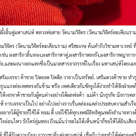
ีผึ้งอิ้นคู่มหาเสน่ห์ หลวงพ่อสาย วัดนามวิจิตร (วัดนามวิจิตร์ตะเคียนรา
ัดนามวิจิตร (วัดนามวิจิตร์ตะเคียนราม) ศรีสะเกษ ต้นตำรับวิชามหาเวทย
ทิเช่น ผงสาริกาลิ้นทอง,ผงสาริกาหาคู่,ผงสาริกาหลงรัง,ผงสาริกาพญาก
ื่อ,และผงนางอกแตกซึ่งเป็นมวลสารอาถรรพ์ในเรื่อง มหาเสน่ห์โดยเฉพาะ 
ริมเจรจา ค้าขาย ปิดยอด ปิดดีล วาจาเป็นทรัพย์. เสริมดวงค้าขาย ทำธ
แรงต่อเพศตรงกันข้าม หรือ เพศเดียวกันชักจูงได้ง่ายทำให้อีกฝ่ายคล้อ
จรจาค้าขายกับผู้คนต่างอย่างได้ผลพ่อค้า แม่ค้า นักธุรกิจ นักการตลาดผ
ให้ การเจรจาเป็นไป อย่างไปอย่างราบรื่นคล่องแคล่วประสบความสำเร็จ.สีผึ
ากได้ผู้ชายก็ใช้ได้ ทอม ดี้ เกย์ใช้ได้ทุกเพศมีอิทธิคุณพลังอำนาจทาง
อนไหว รักใคร่ลุ่มหลง ถึงแม้นว่าจะไม่ได้เห็นหน้าก็ขอให้ได้ยินเสียงท่
ที่ได้รับความนิยม การบูชาอิ่นคู่มหาเสน่ห์ เชื่อกันว่าจะทำให้คู่ครองหรื