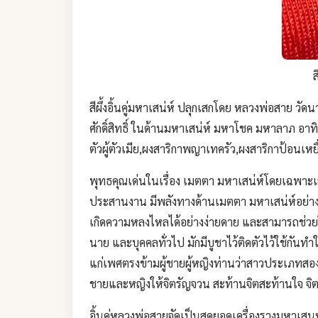
ส
สีผึ้งอิ้นคู่มหาเสน่ห์ ปลุกเสกโดย หลวงพ่อสาย ว
ศักดิ์สิทธิ์ ในด้านมหาเสน่ห์ มหาโชค มหาลาภ อา
ตัวผู้ตัวเมีย,ผงสาริกาพญาเทครัว,ผงสาริกาป้อนเหย
พุทธคุณเด่นในเรื่อง เมตตา มหาเสน่ห์โดยเฉพาะเส
ประสานงาน มีพลังทางด้านเมตตา มหาเสน่ห์อย่างรุน
เกิดความหลงไหลได้อย่างง่ายดาย และสามารถช่วยให้เ
นาย และบุคคลทั่วไป มักมีบูชาไว้ติดตัวไว้ใช้กันทำ
แก่เพศตรงข้ามผู้ชายผู้หญิงท่านว่าสาวประเภทสองอย
ชายและหญิงให้จิตรัญจวน สะท้านจิตสะท้านใจ จิตใจอ่
อิ้นคู่หลวงพ่อสายจัดเป็นสุดยอดเครื่องรางมหาเสนห์ 