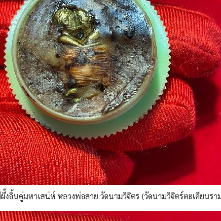
ีผึ้งอิ้นคู่มหาเสน่ห์ หลวงพ่อสาย วัดนามวิจิตร (วัดนามวิจิตร์ตะเคียนรา