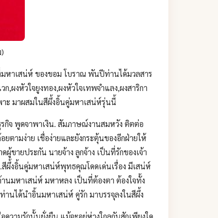
ม)
์ ที่มหาเสน่ห์ ของขอม โบราณ พันปีท่านได้มวลสาร
ารเวก,ผงหัวใจยูงทอง,ผงหัวใจเทพจำแลง,ผงสาริกา
มาผสมในสีผึ้งอิ้นคู่มหาเสน่ห์รุ่นนี้
ุรกิจ พูดจาพาเงิน. สัมภาษณ์งานสมหวัง ติตต่อ
ยตามง่าย เชื่อง่ายและยังกระตุ้นของอีกฝ่ายให้
ู้ขายประกัน นายจ้าง ลูกจ้าง เป็นที่รักของเจ้า
้งอิ้นคู่มหาเสน่ห์พุทธคุณโดดเด่นเรื่อง มีเสน่ห์
ด้านมหาเสน่ห์ มหาหลง เป็นที่ต้องตา ต้องใจทั้ง
านได้นำอิ้นมหาเสน่ห์ คู่รัก มาบรรจุลงในสีผึ้ง
อความรักนั้นยั่งยืน แม้จะอยู่ห่างใกลกันสักเพียงใด