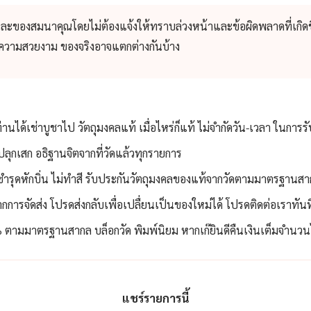
และของสมนาคุณโดยไม่ต้องแจ้งให้ทราบล่วงหน้าและข้อผิดพลาดที่เกิดข
่อความสวยงาม ของจริงอาจแตกต่างกันบ้าง
ท่านได้เช่าบูชาไป วัตถุมงคลแท้ เมื่อไหร่ก็แท้ ไม่จำกัดวัน-เวลา ในการร
ลุกเสก อธิฐานจิตจากที่วัดแล้วทุกรายการ
่ชำรุดหักบิ่น ไม่ทำสี รับประกันวัตถุมงคลของแท้จากวัดตามมาตรฐานสา
กการจัดส่ง โปรดส่งกลับเพื่อเปลื่ยนเป็นของใหม่ได้ โปรดติดต่อเราทัน
ตามมาตรฐานสากล บล็อกวัด พิมพ์นิยม หากเก๊ยินดีคืนเงินเต็มจำนวนไม
แชร์รายการนี้