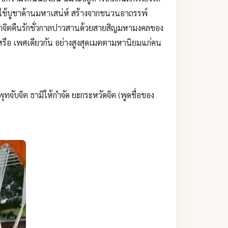
มารถใช้บูชาด้านมหาเสน่ห์ สร้างจากชนวนอาถรรพ์
ีผูกจิตคืนรักชั่วกาลปาวสานด้วยสายสิญมหามงคลของ
หรือ เพศเดียวกัน อย่างสูงสุดเมตตามหานิยมแก่คน
ทจับจิต ธามิให้กำจัด ยะกระหวัดจิต (พูดชื่อของ