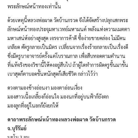
พระลักษณ์หน้าทองเท่านั้น
ด้วยเหตุนี้หลวงพ่อผาด วัดบ้านกรวด จึงได้จัดสร้างปลุกเสกพระ
ลักษณ์หน้าทองประจุมหาเวทย์มหามนต์ พลังแห่งความเมตตา
มหาเสน่ห์อย่างสูงสุด เจรจาการค้าดี ซื้อง่ายขายคล่อง ไม่มีคน
เกลียด ศัตรูกลายเป็นมิตร เปลี่ยนจากเรื่องร้ายกลายเป็นเรื่องดี
ซึ่งมีครูบาอาจารย์ครั้งแต่โบราณกาล เพื่อสืบทอดตามตำนาน
ที่แท้จริงของวิชานี้ให้คงอยู่สืบไป ถ้าผู้ใดทำการผิดครูขึ้นมาขั้น
เบาสุดก็ตาบอดขั้นหนักสุดก็เสียชีวิต กล่าวไว้ว่า
ดวงตามองช้างอ่อนงา มองตาอ่อนเงี่ยง
มองสาวเนื้อเกลี้ยงก็อ่อนใจ มองนกที่อยู่บนฟ้าก็ยังตก
มองลูกที่อยู่ในอกก็ยังยกให้
คาถาพระลักษณ์หน้าทองหลวงพ่อผาด วัดบ้านกรวด
จ.บุรีรัมย์
นะโม 3 จบ