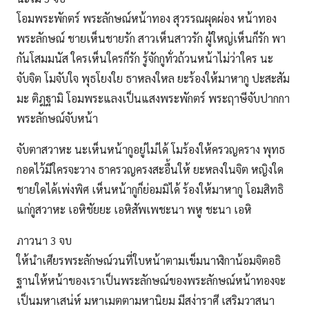
โอมพระพักตร์ พระลักษณ์หน้าทอง สุวรรณผุดผ่อง หน้าทอง
พระลักษณ์ ชายเห็นชายรัก สาวเห็นสาวรัก ผู้ใหญ่เห็นก็รัก พา
กันโสมมนัส ใครเห็นใครก็รัก รู้จักกูทั่วถ้วนหน้าไม่ว่าใคร นะ
จับจิต โมจับใจ พุธโยงใย ธาหลงใหล ยะร้องให้มาหากู ปะสะสัม
มะ ติฎฐามิ โอมพระแลงเป็นแสงพระพักตร์ พระฤาษีจับปากกา
พระลักษณ์จับหน้า
จับตาสวาหะ นะเห็นหน้ากูอยู่ไม่ได้ โมร้องให้ครวญคราง พุทธ
กอดไว้มีใครจะวาง ธาครวญครงสะอื้นให้ ยะหลงในจิต หญิงใด
ชายใดได้เพ่งพิศ เห็นหน้ากูก็ย่อมมิได้ ร้องให้มาหากู โอมสิทธิ
แก่กูสวาหะ เอหิชัยยะ เอหิสัพเพชะนา พหู ชะนา เอหิ
ภาวนา 3 จบ
ให้นำเศียรพระลักษณ์วนที่ใบหน้าตามเข็มนาฬิกาน้อมจิตอธิ
ฐานให้หน้าของเราเป็นพระลักษณ์ของพระลักษณ์หน้าทองจะ
เป็นมหาเสน่ห์ มหาเมตตามหานิยม มีสง่าราศี เสริมวาสนา