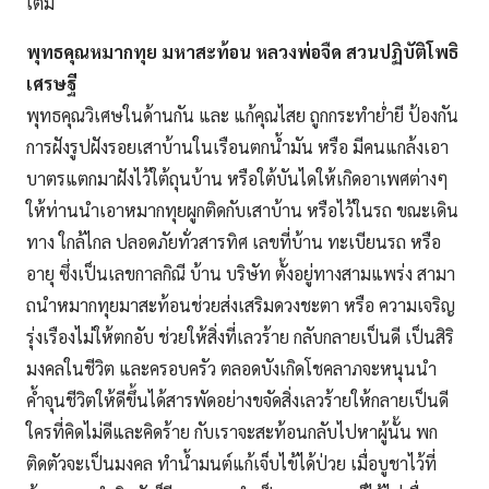
เต็ม
พุทธคุณหมากทุย มหาสะท้อน หลวงพ่อจืด สวนปฏิบัติโพธิ
เศรษฐี
พุทธคุณวิเศษในด้านกัน และ แก้คุณไสย ถูกกระทำย่ำยี ป้องกัน
การฝังรูปฝังรอยเสาบ้านในเรือนตกน้ำมัน หรือ มีคนแกล้งเอา
บาตรแตกมาฝังไว้ใต้ถุนบ้าน หรือใต้บันไดให้เกิดอาเพศต่างๆ
ให้ท่านนำเอาหมากทุยผูกติดกับเสาบ้าน หรือไว้ในรถ ขณะเดิน
ทาง ใกล้ไกล ปลอดภัยทั่วสารทิศ เลขที่บ้าน ทะเบียนรถ หรือ
อายุ ซึ่งเป็นเลขกาลกิณี บ้าน บริษัท ตั้งอยู่ทางสามแพร่ง สามา
ถนำหมากทุยมาสะท้อนช่วยส่งเสริมดวงชะตา หรือ ความเจริญ
รุ่งเรืองไม่ให้ตกอับ ช่วยให้สิ่งที่เลวร้าย กลับกลายเป็นดี เป็นสิริ
มงคลในชีวิต และครอบครัว ตลอดบังเกิดโชคลาภจะหนุนนำ
ค้ำจุนชีวิตให้ดีขึ้นได้สารพัดอย่างขจัดสิ่งเลวร้ายให้กลายเป็นดี
ใครที่คิดไม่ดีและคิดร้าย กับเราจะสะท้อนกลับไปหาผู้นั้น พก
ติดตัวจะเป็นมงคล ทำน้ำมนต์แก้เจ็บไข้ได้ป่วย เมื่อบูชาไว้ที่