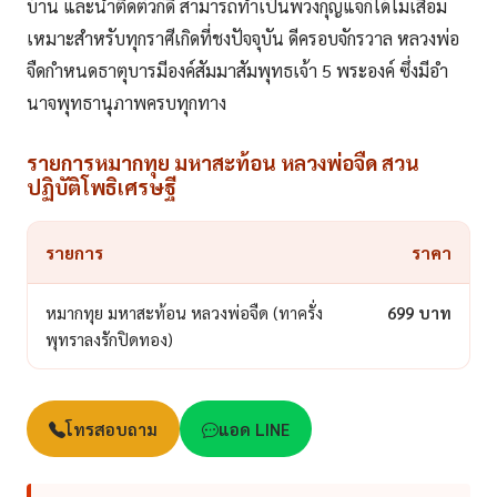
บ้าน และนำติดตัวก็ดี สามารถทำเป็นพวงกุญแจก็ได้ไม่เสื่อม
เหมาะสำหรับทุกราศีเกิดที่ชงปัจจุบัน ดีครอบจักรวาล หลวงพ่อ
จืดกำหนดธาตุบารมีองค์สัมมาสัมพุทธเจ้า 5 พระองค์ ซึ่งมีอำ
นาจพุทธานุภาพครบทุกทาง
รายการหมากทุย มหาสะท้อน หลวงพ่อจืด สวน
ปฏิบัติโพธิเศรษฐี
รายการ
ราคา
หมากทุย มหาสะท้อน หลวงพ่อจืด (ทาครั่ง
699 บาท
พุทราลงรักปิดทอง)
โทรสอบถาม
แอด LINE