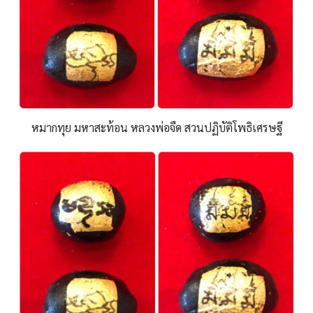
หมากทุย มหาสะท้อน หลวงพ่อจืด สวนปฏิบัติโพธิเศรษฐี