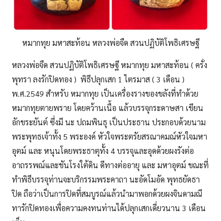
หมากทุย มหาสะท้อน หลวงพ่อจืด สวนปฏิบัติโพธิเศรษฐี
หลวงพ่อจืด สวนปฏิบัติโพธิเศรษฐี หมากทุย มหาสะท้อน ( ครั่ง
พุทรา ลงรักปิดทอง ) พิธีปลุกเสก 1 ไตรมาส ( 3 เดือน )
พ.ศ.2549 สำหรับ หมากทุย เป็นเครื่องรางของขลังที่ทำด้วย
หมากทุยตายพราย โดยคว้านเนื้อ แล้วบรรจุกระดาษสา เขียน
อักขระยันต์ ซึ่งมี นะ ปถมพินธุ เป็นประธาน ประกอบด้วยนาม
พระพุทธเจ้าทั้ง 5 พระองค์ หัวใจพระตรัยสรณาคมณ์หัวใจมหา
อุตม์ และ หนุนโดยพระธาตุทั้ง 4 บรรจุและอุดด้วยผงรังต่อ
อาถรรพณ์และชันโรงใต้ดิน ดีทางต่ออายุ และ มหาอุตม์ ขณะที่
ทำพิธีบรรจุท่านจะบริกรรมพระคาถา นะอัดโมอัด พุทธยัดธา
ปิด ถือว่าเป็นการปิดที่สมบูรณ์แล้วนำมาพอกด้วยผงจินดามณี
ทารักปิดทองเพื่อความคงทนท่านได้ปลุกเสกเดี่ยวนาน 3 เดือน