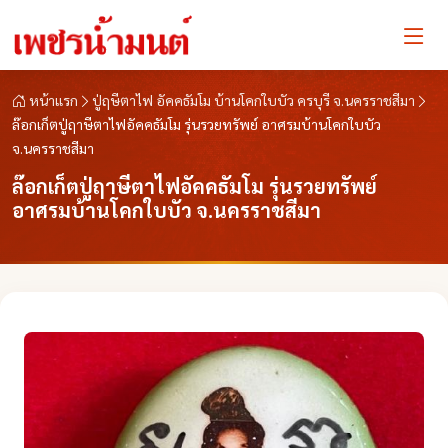
หน้าแรก
ปู่ฤษีตาไฟ อัคคธัมโม บ้านโคกใบบัว ครบุรี จ.นครราชสีมา
ล๊อกเก็ตปู่ฤาษีตาไฟอัคคธัมโม รุ่นรวยทรัพย์ อาศรมบ้านโคกใบบัว
จ.นครราชสีมา
ล๊อกเก็ตปู่ฤาษีตาไฟอัคคธัมโม รุ่นรวยทรัพย์
อาศรมบ้านโคกใบบัว จ.นครราชสีมา