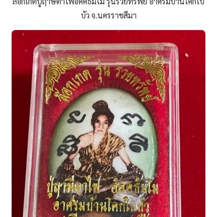
ล๊อกเก็ตปู่ฤาษีตาไฟอัคคธัมโม รุ่นรวยทรัพย์ อาศรมบ้านโคกใบ
บัว จ.นครราชสีมา