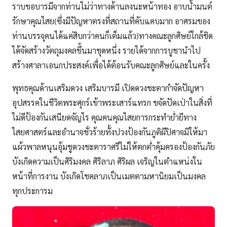
ราบขอบารมีจากท่านไม่ว่าทางด้านลงนะหน้าทอง อาบน้ำมนต์
รักษาคุณไสย(ซึ่งมีปัญหาตรงที่สถานที่คับแคบมาก อาศรมของ
ท่านบรรจุคนได้แค่สิบกว่าคนก็เต็มแล้ว)ทางคณะลูกศิษย์ใกล้ชิด
ได้จัดสร้างวัตถุมงคลขึ้นมาชุดหนึ่ง รายได้จากการบูชานำไป
สร้างศาลาเอนกประสงค์เพื่อได้ต้อนรับคณะลูกศิษย์และในครั้ง
พุทธคุณด้านเสริมดวง เสริมบารมี เปิดดวงชะตากำจัดปัญหา
อุปสรรคในชีวิตพระศุกร์เข้าพระเสาร์แทรก ขจัดปัดเป่าในสิ่งที่
ไม่ดีป้องกันเสนียดจัญไร คุณคนคุณไสยการกระทำย่ำยีทาง
ไสยศาสตร์และอำนาจชั่วร้ายทั้งปวงป้องกันภูติผีปิศาจมิให้มา
แผ้วพาลหนุนอุ้มชูดวงชะตาราศรีไม่ให้ตกต่ำคุ้มครองป้องกันภัย
บังเกิดความเป็นศิริมงคล ศิริลาภ ศิริผล เจริญในตำแหน่งใน
หน้าที่การงาน บังเกิดโชคลาภเป็นเมตตามหานิยมเป็นมงคล
ทุกประการม