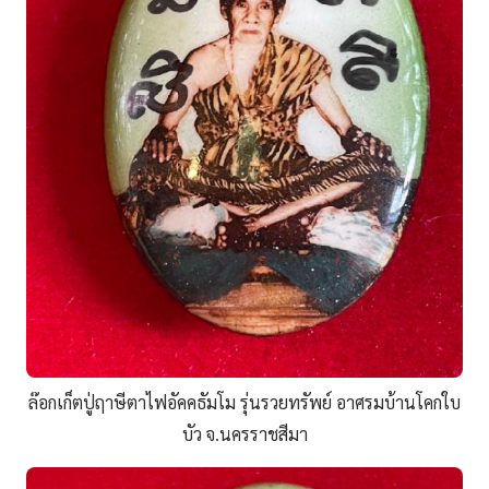
ล๊อกเก็ตปู่ฤาษีตาไฟอัคคธัมโม รุ่นรวยทรัพย์ อาศรมบ้านโคกใบ
บัว จ.นครราชสีมา