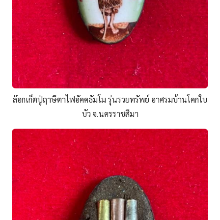
ล๊อกเก็ตปู่ฤาษีตาไฟอัคคธัมโม รุ่นรวยทรัพย์ อาศรมบ้านโคกใบ
บัว จ.นครราชสีมา