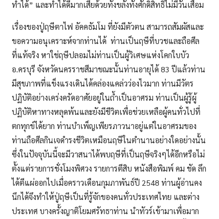
ทำได้” และทำได้ดีมากเสียด้วยทั้งขลังทั้งศักดิ์สิทธิ์ไม่มีวันเสื่อม
เรื่องของปู่ฤษีตาไฟ อัคคธัมโม ที่ยังมีตัวตน สามารถสัมผัสและ
ขอความอนุเคราะห์จากท่านได้ ท่านเป็นฤษีที่บวชและถือศีล
ที่แท้จริง หาใช่ฤษีปลอมไม่ท่านเป็นผู้วิเศษแห่งโคกใบบัว
อ.ครบุรี จังหวัดนครราชสีมาขณะนั้นท่านอายุได้ 83 ปีแล้วท่าน
มีสุขภาพที่แข็งแรงเดินได้คล่องแคล่วว่องไวมาก ท่านมีวัตร
ปฏิบัติอย่างเคร่งครัดอาศัยอยู่ในถ้ำเป็นอาศรม ท่านเป็นผู้รู้ผู้
ปฏิบัติหาทางหลุดพ้นและยังมีชีวิตเพื่อช่วยเหลือผู้คนทั่วไปที่
ตกทุกข์ได้ยาก ท่านบำเพ็ญเพียรภาวนาอยู่แต่ในอาศรมของ
ท่านถือศีลกินเจดำรงชีวิตเหมือนฤษีในตำนานอย่างใดอย่างนั้น
ซึ่งในปัจจุบันนี้จะมีวาสนาได้พบฤษีที่เป็นฤษีจริงๆได้อีกหรือไม่
ตั้งแต่รายการชั่งโมงพิศวง รายการตีสิบ หนังสือพิมพ์ คม ชัด ลึก
ได้ตีแผ่ออกไปเมื่อคราวเดือนกุมภาพันธ์ปี 2548 ท่านผู้อ่านคง
นึกได้จึงทำให้ปู่ฤษีเป็นที่รู้จักของคนทั่วประเทศไทย และต่าง
ประเทศ บางครั้งญาติโยมศรัทธาท่าน นำทัวร์เข้ามาเพื่อมาก