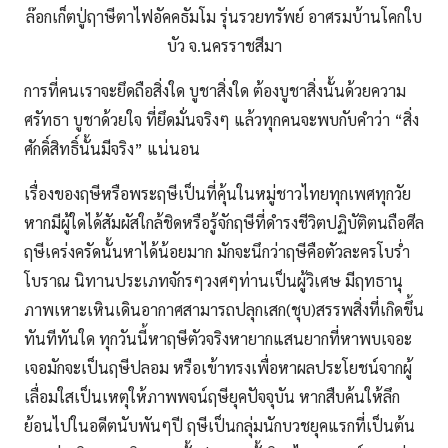
ล๊อกเก็ตปู่ฤาษีตาไฟอัคคธัมโม รุ่นรวยทรัพย์ อาศรมบ้านโคกใบ
บัว จ.นครราชสีมา
การที่คนเราจะยึดถือสิ่งใด บูชาสิ่งใด ต้องบูชาสิ่งนั้นด้วยความ
ศรัทธา บูชาด้วยใจ ที่ยึดมั่นจริงๆ แล้วทุกคนจะพบกับคำว่า “สิ่ง
ศักดิ์สิทธิ์นั้นมีจริง” แน่นอน
เรื่องของฤษีหรือพระฤษีเป็นที่คุ้นในหมู่ชาวไทยทุกเพศทุกวัย
หากมีผู้ใดได้สัมผัสใกล้ชิดหรือรู้จักฤษีที่ดำรงชีวิตปฏิบัติตนถือศีล
ฤษีเคร่งครัดนั้นหาได้น้อยมาก มักจะนึกว่าฤษีคือตัวละครโบร่ำ
โบราณ นิทานประเภทจักรๆวงศๆท่านเป็นผู้วิเศษ มีฤทธานุ
ภาพเหาะเหินเดินอากาศสามารถปลุกเสก(ชุบ)สรรพสิ่งที่เกิดขึ้น
ทันทีทันใด ทุกวันนี้หาฤษีตัวจริงหายากแสนยากที่หาพบเจอะ
เจอมักจะเป็นฤษีปลอม หรือเข้าทรงเพื่อหาผลประโยชน์จากผู้
เลื่อมใสเป็นเหตุให้ภาพพจน์ฤษียุคปัจจุบัน หากสืบค้นให้ลึก
ย้อนไปในอดีตนับพันๆปี ฤษีเป็นกลุ่มนักบวชยุคแรกที่เป็นต้น