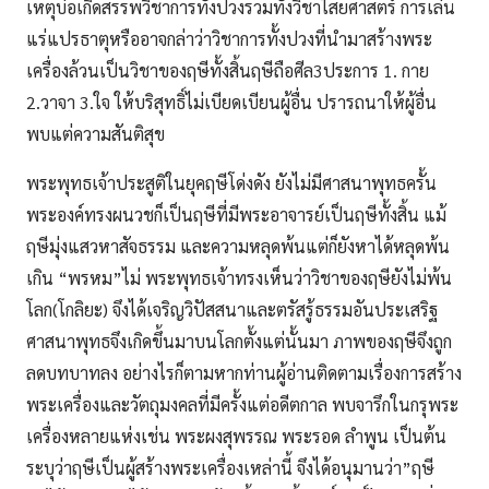
เหตุบ่อเกิดสรรพวิชาการทั้งปวงรวมทั้งวิชาไสยศาสตร์ การเล่น
แร่แปรธาตุหรืออาจกล่าว่าวิชาการทั้งปวงที่นำมาสร้างพระ
เครื่องล้วนเป็นวิชาของฤษีทั้งสิ้นฤษีถือศีล3ประการ 1. กาย
2.วาจา 3.ใจ ให้บริสุทธิ์ไม่เบียดเบียนผู้อื่น ปรารถนาให้ผู้อื่น
พบแต่ความสันติสุข
พระพุทธเจ้าประสูติในยุคฤษีโด่งดัง ยังไม่มีศาสนาพุทธครั้น
พระองค์ทรงผนวชก็เป็นฤษีที่มีพระอาจารย์เป็นฤษีทั้งสิ้น แม้
ฤษีมุ่งแสวหาสัจธรรม และความหลุดพ้นแต่ก็ยังหาได้หลุดพ้น
เกิน “พรหม”ไม่ พระพุทธเจ้าทรงเห็นว่าวิชาของฤษียังไม่พ้น
โลก(โกลิยะ) จึงได้เจริญวิปัสสนาและตรัสรู้ธรรมอันประเสริฐ
ศาสนาพุทธจึงเกิดขึ้นมาบนโลกตั้งแต่นั้นมา ภาพของฤษีจึงถูก
ลดบทบาทลง อย่างไรก็ตามหากท่านผู้อ่านติดตามเรื่องการสร้าง
พระเครื่องและวัตถุมงคลที่มีครั้งแต่อดีตกาล พบจารึกในกรุพระ
เครื่องหลายแห่งเช่น พระผงสุพรรณ พระรอด ลำพูน เป็นต้น
ระบุว่าฤษีเป็นผู้สร้างพระเครื่องเหล่านี้ จึงได้อนุมานว่า”ฤษี