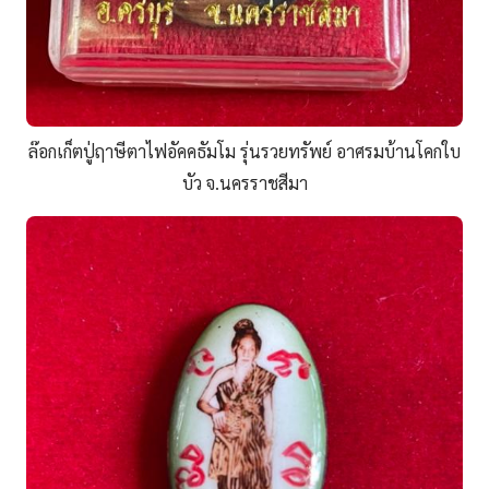
ล๊อกเก็ตปู่ฤาษีตาไฟอัคคธัมโม รุ่นรวยทรัพย์ อาศรมบ้านโคกใบ
บัว จ.นครราชสีมา