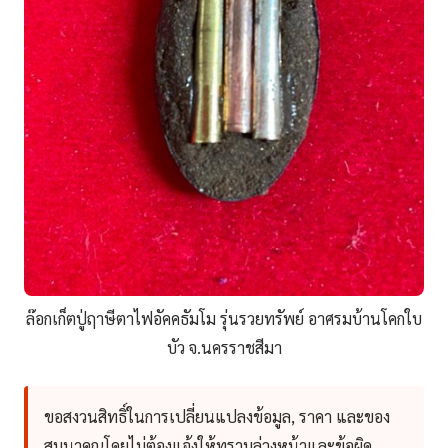
ล๊อกเก็ตปู่ฤาษีตาไฟอัคคธัมโม รุ่นรวยทรัพย์ อาศรมบ้านโคกใบ
บัว จ.นครราชสีมา
ขอสงวนสิทธิ์ในการเปลี่ยนแปลงข้อมูล, ราคา และของ
สมนาคุณโดยไม่ต้องแจ้งให้ทราบล่วงหน้าและข้อผิด